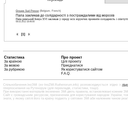
Groupe Sud Presse
(Belgium, French)
Папа закликав до солідарності з постраждалими від морозів
Папа римський Бенуа XVI закликав у середу всіх віруючих проявити солідарність і співчутт
08.02.2012 18:46:00
[1]
Статистика
Про проект
За країною
Цілі проекту
За мовою
Приєднатися
За рубрикою
Як користуватися сайтом
F.A.Q.
Спільнобачення.ІноЗМІ (ex-InoZMI.Ruthenorum.info) розповсюджується згідно з
ліц
гіперпосилання на Рутенорум (для перекладів, статистики, тощо).
При використанні матеріалів іноземних ЗМІ діють правила, встановлювані кожним ЗМ
Сайт є громадським ресурсом, призначеним для користування народом України, тож бу
знати, у якому світлі його та країну подають у світових ЗМІ аби належним чином реа