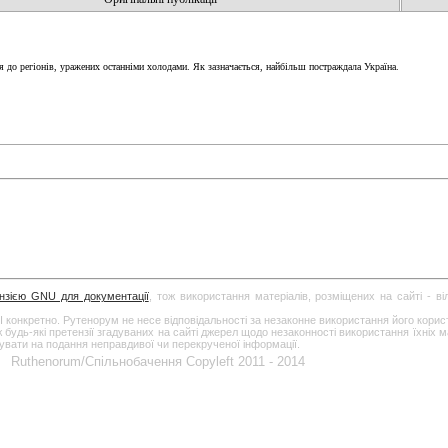
я до регіонів, уражених останніми холодами. Як зазначається, найбільш постраждала Україна.
ензією GNU для документації
, тож використання матеріалів, розміщених на сайті - в
І конкретно. Рутенорум не несе відповідальності за незаконне використання його кори
дь-які претензії згадуваних на сайті джерел щодо незаконності використання їхніх ма
гувати на подання неправдивої чи перекрученої інформації.
Ruthenorum/Спільнобачення Copyleft 2011 - 2014