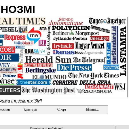
ІНОЗМІ
очима іноземних ЗМІ
дносини
Культура
Спорт
Більше...
Оригінальні публікації