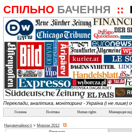
СПІЛЬНО
БАЧЕННЯ
::
Переклади, аналітика, моніторинг - Україна (і не лише) 
Головна
Політика
Human rights
Міжнародні ві
Надзвичайності
>
Морози 2012
Переклади