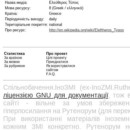
Назва медіа:
Ελεύθερος Τύπος
Мова ресурсу:
8 (Greek / ελληνικά)
Країна:
Greece
Періодичність виходу:
daily
Територіальне покриття:
national
Про ресурс:
http://en.wikipedia.org/wiki/Eleftheros_Typos
Статистика
Про проект
За країною
Цілі проекту
За мовою
Приєднатися
За рубрикою
Як користуватися
сайтом
F.A.Q.
Спільнобачення.ІноЗМІ (ex-InoZMI.Ruth
ліцензією GNU для документації
, тож 
сайті - вільне за умов збережен
гіперпосилання на Рутенорум (для перек
При використанні матеріалів інозем
кожним ЗМІ конкретно. Рутенорум не