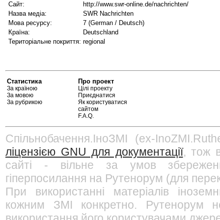
Сайт:
http://www.swr-online.de/nachrichten/
Назва медіа:
SWR Nachrichten
Мова ресурсу:
7 (German / Deutsch)
Країна:
Deutschland
Територіальне покриття:
regional
Статистика
Про проект
За країною
Цілі проекту
За мовою
Приєднатися
За рубрикою
Як користуватися
сайтом
F.A.Q.
Спільнобачення.ІноЗМІ (ex-InoZMI.Ruth
ліцензією GNU для документації
, тож 
сайті - вільне за умов збережен
гіперпосилання на Рутенорум (для перек
При використанні матеріалів інозем
кожним ЗМІ конкретно. Рутенорум не
використання його користувачами джерел