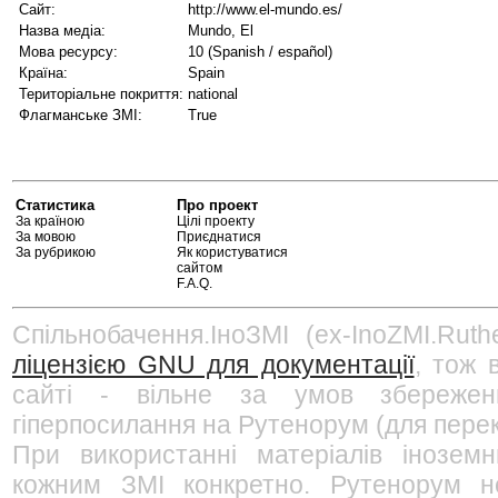
Сайт:
http://www.el-mundo.es/
Назва медіа:
Mundo, El
Мова ресурсу:
10 (Spanish / español)
Країна:
Spain
Територіальне покриття:
national
Флагманське ЗМІ:
True
Статистика
Про проект
За країною
Цілі проекту
За мовою
Приєднатися
За рубрикою
Як користуватися
сайтом
F.A.Q.
Спільнобачення.ІноЗМІ (ex-InoZMI.Ruth
ліцензією GNU для документації
, тож 
сайті - вільне за умов збережен
гіперпосилання на Рутенорум (для перек
При використанні матеріалів інозем
кожним ЗМІ конкретно. Рутенорум не