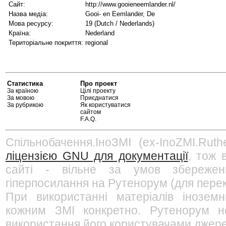
Сайт:
http://www.gooieneemlander.nl/
Назва медіа:
Gooi- en Eemlander, De
Мова ресурсу:
19 (Dutch / Nederlands)
Країна:
Nederland
Територіальне покриття:
regional
Статистика
Про проект
За країною
Цілі проекту
За мовою
Приєднатися
За рубрикою
Як користуватися
сайтом
F.A.Q.
Спільнобачення.ІноЗМІ (ex-InoZMI.Ruth
ліцензією GNU для документації
, тож 
сайті - вільне за умов збережен
гіперпосилання на Рутенорум (для перек
При використанні матеріалів інозем
кожним ЗМІ конкретно. Рутенорум не
використання його користувачами джерел