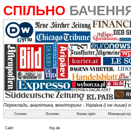
СПІЛЬНО
БАЧЕНН
Переклади, аналітика, моніторинг - Україна (і не лише) 
Головна
Політика
Human rights
Міжнародні ві
Сайт:
fnp.de