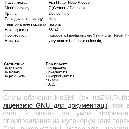
Назва медіа:
Frankfurter Neue Presse
Мова ресурсу:
7 (German / Deutsch)
Країна:
Deutschland
Періодичність виходу:
daily
Територіальне покриття:
regional
Наклад (екз.):
88142
Про ресурс:
http://de.wikipedia.org/wiki/Frankfurter_Neue_P
Нотатки:
very similar to mercur-online.de;
Статистика
Про проект
За країною
Цілі проекту
За мовою
Приєднатися
За рубрикою
Як користуватися
сайтом
F.A.Q.
Спільнобачення.ІноЗМІ (ex-InoZMI.Ruth
ліцензією GNU для документації
, тож 
сайті - вільне за умов збережен
гіперпосилання на Рутенорум (для перек
При використанні матеріалів інозем