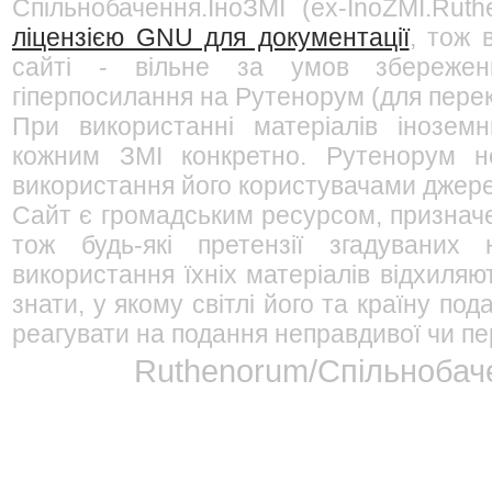
Спільнобачення.ІноЗМІ (ex-InoZMI.Ruth
ліцензією GNU для документації
, тож 
сайті - вільне за умов збережен
гіперпосилання на Рутенорум (для перек
При використанні матеріалів інозем
кожним ЗМІ конкретно. Рутенорум не
використання його користувачами джерел
Сайт є громадським ресурсом, признач
тож будь-які претензії згадуваних
використання їхніх матеріалів відхиляю
знати, у якому світлі його та країну п
реагувати на подання неправдивої чи пе
Ruthenorum/Спільнобаче