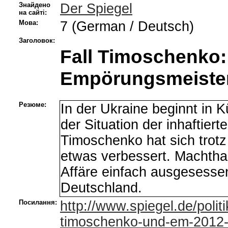
Знайдено
Der Spiegel
на сайті:
Мова:
7 (German / Deutsch)
Заголовок:
Fall Timoschenko:
Empörungsmeister
Резюме:
In der Ukraine beginnt in 
der Situation der inhaftiert
Timoschenko hat sich trotz
etwas verbessert. Machtha
Affäre einfach ausgesessen
Deutschland.
Посилання:
http://www.spiegel.de/politi
timoschenko-und-em-2012-