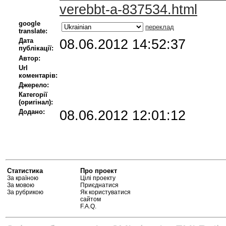
verebbt-a-837534.html
google
переклад
translate:
Дата
08.06.2012 14:52:37
публікації:
Автор:
Url
коментарів:
Джерело:
Категорії
(оригінал):
Додано:
08.06.2012 12:01:12
Статистика
Про проект
За країною
Цілі проекту
За мовою
Приєднатися
За рубрикою
Як користуватися
сайтом
F.A.Q.