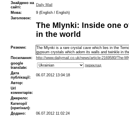
Знайдено на
Daily Mail
сайті:
Мова:
9 (English / English)
Заголовок:
The Mlynki: Inside one o
in the world
Резюме:
The Mlynki is a rare crystal cave which lies in the Terno
gypsum crystals which adorn its walls and twinkle in the
Посилання:
http://www.dailymail.co.uk/news/article-2169580/The-Ml
google
переклад
translate:
Дата
06.07.2012 13:04:18
публікації:
Автор:
Url
коментарів:
Джерело:
Категорії
(оригінал):
Додано:
06.07.2012 11:02:24