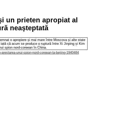
și un prieten apropiat al
tură neașteptată
nsemnat o apropiere și mai mare între Moscova și alte state
r iată că acum se produce o ruptură între Xi Jinping și Kim
unui spion nord-coreean în China.
un-arestarea-unui-spion-nord-coreean-la-beijing-1940484