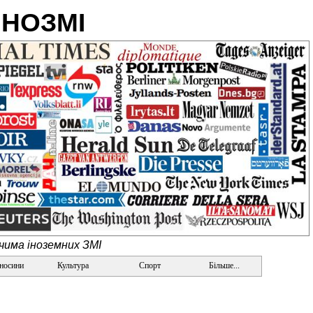
ІНОЗМІ
очима іноземних ЗМІ
дносини
Культура
Спорт
Більше...