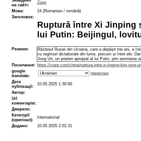
Знайдено
Ziare
на сайті:
Мова:
24 (Romanian / română)
Заголовок:
Ruptură între Xi Jinping 
lui Putin: Beijingul, lovi
Резюме:
Războiul Rusiei din Ucraina, care a depășit trei ani, a î
cu regimuri dictatoriale din lume, precum și între ele. Da
Jong Un, un prieten apropiat al lui Putin, prin arestarea 
Посилання:
https://ziare.com/china/ruptura-intre-xi-jinping-kim-jong-
google
переклад
translate:
Дата
10.05.2025 1:30:00
публікації:
Автор:
Url
коментарів:
Джерело:
Категорії
International
(оригінал):
Додано:
10.05.2025 2:02:31