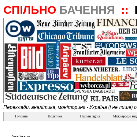
СПІЛЬНО
БАЧЕННЯ
::
Переклади, аналітика, моніторинг - Україна (і не лише) 
Головна
Політика
Human rights
Міжнародні ві