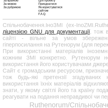
За країною
Цілі проекту
За мовою
Приєднатися
За рубрикою
Як користуватися
сайтом
F.A.Q.
Спільнобачення.ІноЗМІ (ex-InoZMI.Ruth
ліцензією GNU для документації
, тож 
сайті - вільне за умов збережен
гіперпосилання на Рутенорум (для перек
При використанні матеріалів інозем
кожним ЗМІ конкретно. Рутенорум не
використання його користувачами джерел
Сайт є громадським ресурсом, признач
тож будь-які претензії згадуваних
використання їхніх матеріалів відхиляю
знати, у якому світлі його та країну п
реагувати на подання неправдивої чи пе
Ruthenorum/Спільнобаче