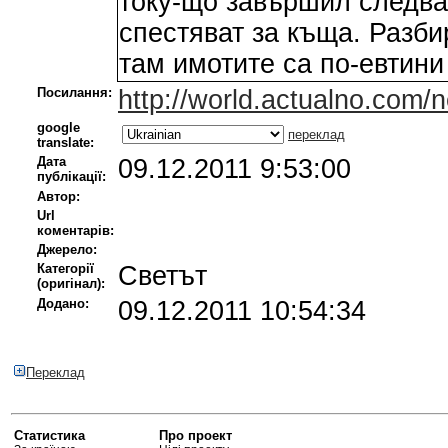
току-що завършил следва
спестяват за къща. Разби
там имотите са по-евтини 
Посилання:
http://world.actualno.com
google
переклад
translate:
Дата
09.12.2011 9:53:00
публікації:
Автор:
Url
коментарів:
Джерело:
Категорії
Светът
(оригінал):
Додано:
09.12.2011 10:54:34
Переклад
Статистика
Про проект