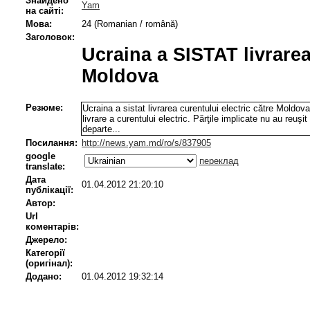
Знайдено
Yam
на сайті:
Мова:
24 (Romanian / română)
Заголовок:
Ucraina a SISTAT livrarea
Moldova
Резюме:
Ucraina a sistat livrarea curentului electric către Moldov
livrare a curentului electric. Părţile implicate nu au reuşit
departe...
Посилання:
http://news.yam.md/ro/s/837905
google
переклад
translate:
Дата
01.04.2012 21:20:10
публікації:
Автор:
Url
коментарів:
Джерело:
Категорії
(оригінал):
Додано:
01.04.2012 19:32:14