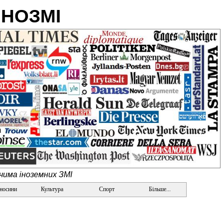
ІНОЗМІ
очима іноземних ЗМІ
дносини
Культура
Спорт
Більше...