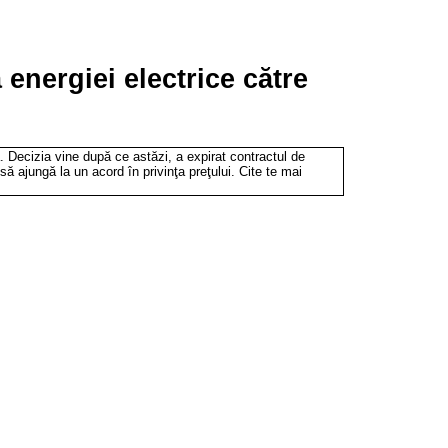
 energiei electrice către
a. Decizia vine după ce astăzi, a expirat contractul de
 să ajungă la un acord în privinţa preţului. Cite te mai