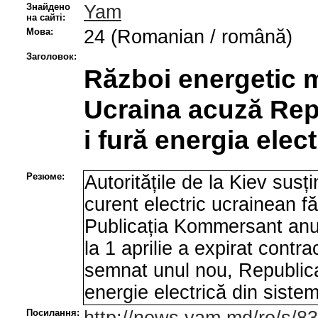
Знайдено
Yam
на сайті:
Мова:
24 (Romanian / română)
Заголовок:
Război energetic 
Ucraina acuză Rep
i fură energia elect
Резюме:
Autoritățile de la Kiev susț
curent electric ucrainean f
Publicația Kommersant anun
la 1 aprilie a expirat contra
semnat unul nou, Republic
energie electrică din siste
Посилання: