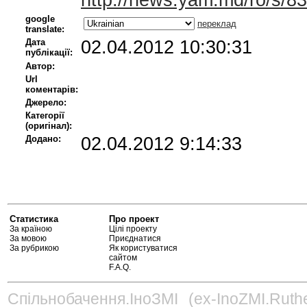
http://news.yam.md/ro/s/8
google
переклад
translate:
Дата
02.04.2012 10:30:31
публікації:
Автор:
Url
коментарів:
Джерело:
Категорії
(оригінал):
Додано:
02.04.2012 9:14:33
Статистика
Про проект
За країною
Цілі проекту
За мовою
Приєднатися
За рубрикою
Як користуватися
сайтом
F.A.Q.
Спільнобачення.ІноЗМІ (ex-InoZMI.Ruth