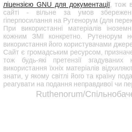
ліцензією GNU для документації
, тож 
сайті - вільне за умов збережен
гіперпосилання на Рутенорум (для перек
При використанні матеріалів інозем
кожним ЗМІ конкретно. Рутенорум не
використання його користувачами джерел
Сайт є громадським ресурсом, признач
тож будь-які претензії згадуваних
використання їхніх матеріалів відхиляю
знати, у якому світлі його та країну п
реагувати на подання неправдивої чи пе
Ruthenorum/Спільнобаче