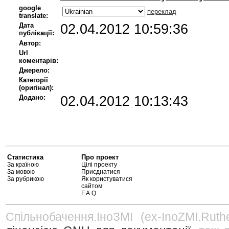
google
переклад
translate:
Дата
02.04.2012 10:59:36
публікації:
Автор:
Url
коментарів:
Джерело:
Категорії
(оригінал):
Додано:
02.04.2012 10:13:43
Статистика
Про проект
За країною
Цілі проекту
За мовою
Приєднатися
За рубрикою
Як користуватися
сайтом
F.A.Q.
Спільнобачення.ІноЗМІ (ex-InoZMI.Ruth