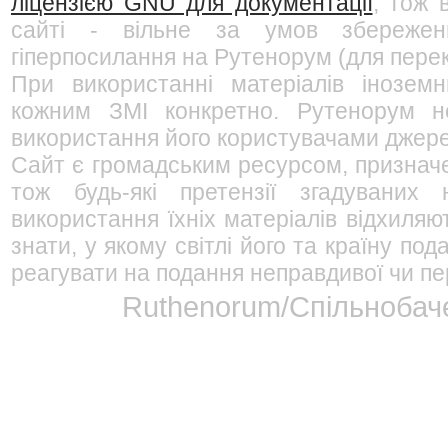
ліцензією GNU для документації
, тож 
сайті - вільне за умов збережен
гіперпосилання на Рутенорум (для перек
При використанні матеріалів інозем
кожним ЗМІ конкретно. Рутенорум не
використання його користувачами джерел
Сайт є громадським ресурсом, признач
тож будь-які претензії згадуваних
використання їхніх матеріалів відхиляю
знати, у якому світлі його та країну п
реагувати на подання неправдивої чи пе
Ruthenorum/Спільнобаче