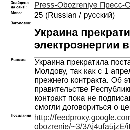
Знайдено
Press-Obozreniye Пресс-
на сайті:
Мова:
25 (Russian / русский)
Заголовок:
Украина прекрати
электроэнергии 
Резюме:
Украина прекратила поста
Молдову, так как с 1 апре
прежнего контракта. Об 
правительстве Республи
контракт пока не подписа
смогли договориться о це
Посилання:
http://feedproxy.google.co
obozrenie/~3/3Aj4ufa5jzE/