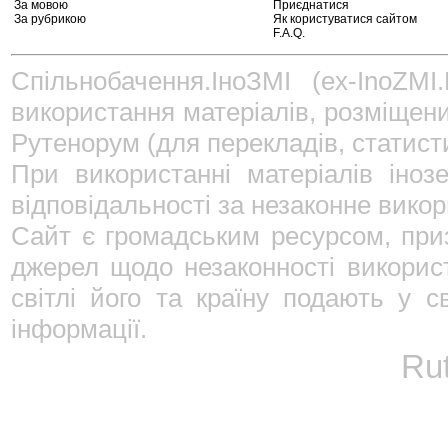
За мовою
Приєднатися
За рубрикою
Як користуватися сайтом
F.A.Q.
Спільнобачення.ІноЗМІ (ex-InoZMI
використання матеріалів, розміщени
Рутенорум (для перекладів, статист
При використанні матеріалів іно
відповідальності за незаконне вико
Сайт є громадським ресурсом, приз
джерел щодо незаконності використ
світлі його та країну подають у 
інформації.
Ru