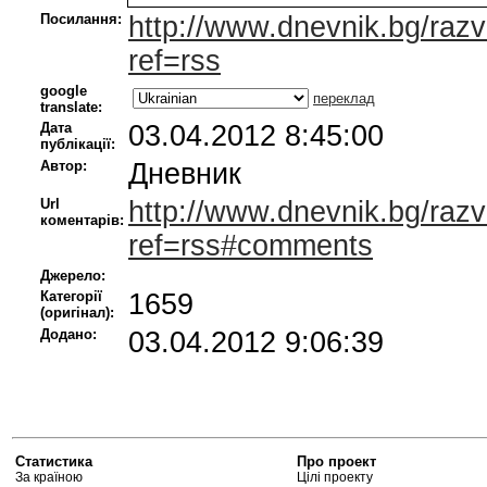
Посилання:
http://www.dnevnik.bg/ra
ref=rss
google
переклад
translate:
Дата
03.04.2012 8:45:00
публікації:
Автор:
Дневник
Url
http://www.dnevnik.bg/ra
коментарів:
ref=rss#comments
Джерело:
Категорії
1659
(оригінал):
Додано:
03.04.2012 9:06:39
Статистика
Про проект
За країною
Цілі проекту