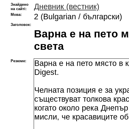
Знайдено
Дневник (вестник)
на сайті:
Мова:
2 (Bulgarian / български)
Заголовок:
Варна е на пето 
света
Резюме:
Варна е на пето място в к
Digest.
Челната позиция е за укр
съществуват толкова крас
когато около река Днепър
мисли, че красавиците оби