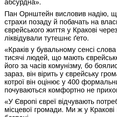
абсурдна».
Пан Орнштейн висловив надію, що
страхи позаду й побачать на влас
єврейського життя у Кракові через
ліквідували тутешнє ґето.
«Краків у бувальному сенсі слова
тисячі людей, що мають єврейське
його за часів комунізму, бо бояли
зараз, він вірить у єврейську гро
котрої він оцінює у 400 формальни
почуваються комфортно не прихо
«У Європі євреї відчувають потре
місцевої громади. Ми ж у Кракові