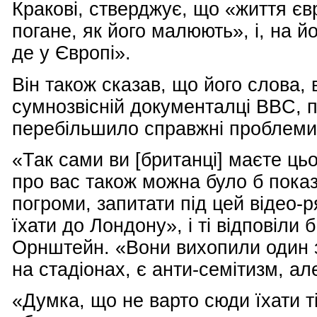
Кракові, стверджує, що «життя єв
погане, як його малюють», і, на й
де у Європі».
Він також сказав, що його слова, 
сумнозвісній документалці
BBC
, 
перебільшило справжні проблеми
«Так сами ви [британці] маєте цьо
про вас також можна було б показ
погроми, запитати під цей відео-
їхати до Лондону», і ті відповіли б
Орнштейн. «Вони вихопили один з
на стадіонах, є анти-семітизм, ал
«Думка, що не варто сюди їхати ті