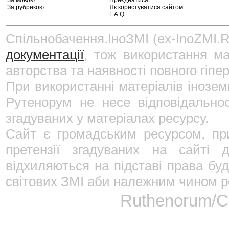
За мовою
Приєднатися
За рубрикою
Як користуватися сайтом
F.A.Q.
Спільнобачення.ІноЗМІ (ex-InoZMI.R
документації
, тож використання ма
авторства та наявності повного гіпе
При використанні матеріалів інозе
Рутенорум не несе відповідально
згадуваних у матеріалах ресурсу.
Сайт є громадським ресурсом, пр
претензії згадуваних на сайті 
відхиляються на підставі права буд
світових ЗМІ аби належним чином ре
Ruthenorum/Сп