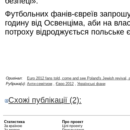
безпеці».
Футбольних фанів-євреїв запрошу
годину від Освенціма, аби на влас
потроху відроджується польське 
Оригінал
:
Euro 2012 fans told, come and see Poland's Jewish revival, 
Рубрика(и)
:
Анти-семітизм
,
Євро 2012
,
Українські фани
Схожі публікації (2):
Статистика
Про проект
За країною
Цілі проекту