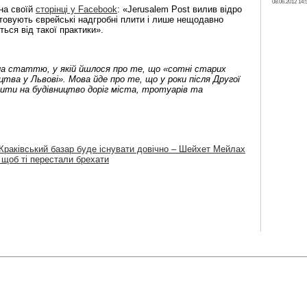
08.06.2012 14:
на своїй
сторінці у Facebook
: «Jerusalem Post вилив відро
стовують єврейські надгробні плити і лише нещодавно
ться від такої практики».
ала статтю, у якій йшлося про те, що «сотні старих
тва у Львові». Мова йде про те, що у роки після Другої
плити на будівництво доріг міста, тротуарів та
Краківський базар буде існувати довічно – Шейхет Мейлах
 щоб ті перестали брехати