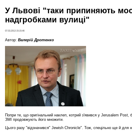
У Львові "таки припиняють мо
надгробками вулиці"
07.03.2013 15:15:46
Автор:
Валерій Дротенко
Попри те, що оригінальний наклеп, котрий з'явився у Jerusalem Post, б
ЗМІ продовжують його множити.
Цього разу "відзначився" Jewish Chronicle". Тож, спецільно ще й для 