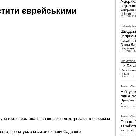
Америка
відмови
стити єврейськими
Американс
прізвище..
25.11.2014 21:
Hallands Ny
Шведськ
неприємн
вислов
Олега Дац
погрожую.
13.11.2012 9:07
The Jewish
На Баби
Єврейськи
орган...
15.08.2012 1:0
Jewish Chro
Я блука
лише л
Придбавши
в...
21.06.2012 18:
Jewish Chro
уло вже спростовано, за інерцією декотрі завзяті єврейські
Фанам: 
єврейст
анти-семі
нього, процитуємо міського голову Садового:
...