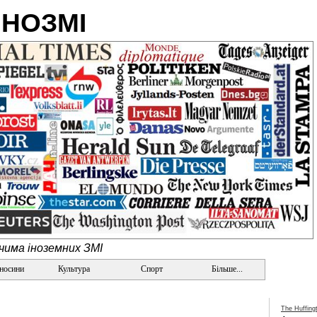
ІНОЗМІ
очима іноземних ЗМІ
дносини
Культура
Спорт
Більше...
The Huffing