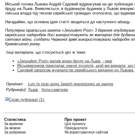
Міський голова Львова Андрій Садовий відреагував на цю публікацію 
бруду на Львів. Виявляється, в будівництві будинків у Львові викори
«міська влада під тиском єврейської громади» оголосила, що відмови
Нагадаймо, що основна ідея статті зводиться до наступного абзацу:
Популярна ізраїльська газета «Jerusalem Post» 3 березня опублікув
єврейських надгробків досі використовують як матеріал для будівниц
світової війни, солдати Червоної армії використовували надгробні 
Краківського ринку.
Інші матеріали, що стосуються цієї ж теми:
«Jerusalem Post» вилив відро бруду на Львів, - мер
Міськвиконком прикладає значні зусилля, щоб ми визнали, що 
Садовий запросив журналістів єврейського видання до Львова,
Оригінал
:
Lviv to stop using Jewish gravestones as paving
Рубрика(и)
:
Львів
,
Анти-семітизм
Схожі публікації (1):
Статистика
Про проект
За країною
Цілі проекту
За мовою
Приєднатися
За рубрикою
Як користуватися сайтом